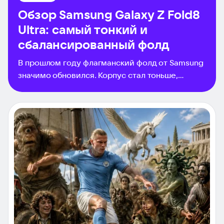
функциональный внешний экран.
Обзор Samsung Galaxy Z Fold8
Ultra: самый тонкий и
сбалансированный фолд
В прошлом году флагманский фолд от Samsung
значимо обновился. Корпус стал тоньше,
внешний экран — шире, а разрешение
основной камеры выросло до 200 Мп.
Смартфон повзрослел и стал одним из самых
удобных фолдов на рынке. Новое поколение же
Samsung Galaxy Z Fold8 обзавелось приставкой
Ultra и окончательно попрощалось с детскими
болячками. Об этом и не только — в обзоре
топовой раскладушки сезона.