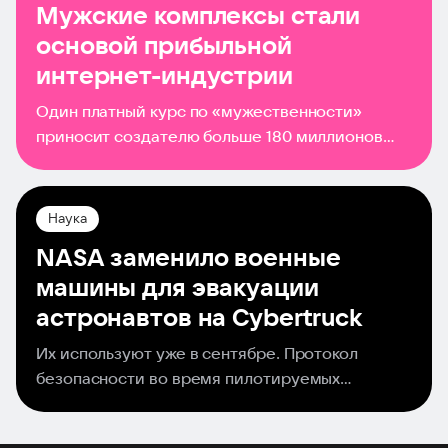
Мужские комплексы стали
основой прибыльной
интернет-индустрии
Один платный курс по «мужественности»
приносит создателю больше 180 миллионов
долларов в год — и это далеко не
единственный такой проект в сети. Молодых
парней в сети все чаще подталкивают к
Наука
покупке решения
NASA заменило военные
машины для эвакуации
астронавтов на Cybertruck
Их используют уже в сентябре. Протокол
безопасности во время пилотируемых
космических запусков предполагает наличие
недалеко от стартовой площадки дежурного