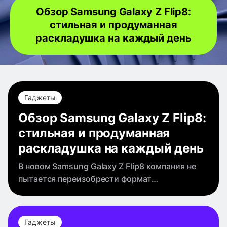
Обзор Samsung Galaxy Z Flip8:
стильная и продуманная
раскладушка на каждый день
Гаджеты
Обзор Samsung Galaxy Z Flip8:
стильная и продуманная
раскладушка на каждый день
В новом Samsung Galaxy Z Flip8 компания не
пытается переизобрести формат
раскладушки. Вместо этого корейцы довели
до ума уже удачную формулу. Смартфон стал
тоньше и легче, сохранил эффектный дизайн и
Гаджеты