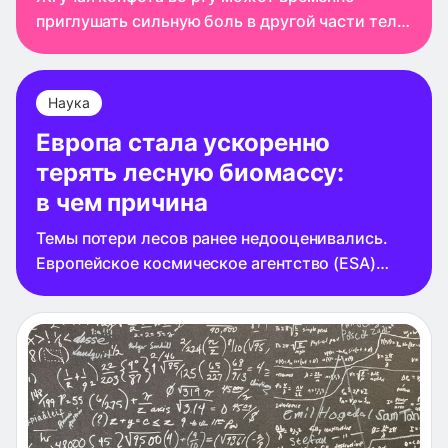
приглушать сильную боль в другой части тела.
К такому выводу пришли ученые, проверив,
как острый вкус влияет на восприятие
тепловой боли. Острый вкус перца чили
Наука
Европа стала ускоренно
терять лесную биомассу:
в чем причина
Темы потери лесов ранее недооценивались.
Европейское космическое агентство (ESA)
опубликовало результаты масштабного
исследования, которое показало, что с 2018
года Старый свет ускоренными темпами
лишается