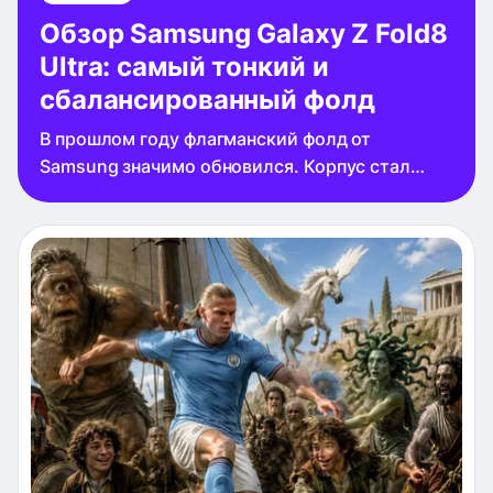
большой функциональный внешний экран.
Обзор Samsung Galaxy Z Fold8
Ultra: самый тонкий и
сбалансированный фолд
В прошлом году флагманский фолд от
Samsung значимо обновился. Корпус стал
тоньше, внешний экран — шире, а разрешение
основной камеры выросло до 200 Мп.
Смартфон повзрослел и стал одним из самых
удобных фолдов на рынке. Новое поколение
же Samsung Galaxy Z Fold8 обзавелось
приставкой Ultra и окончательно попрощалось
с детскими болячками. Об этом и не только —
в обзоре топовой раскладушки сезона.