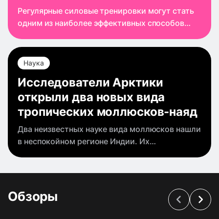
Регулярные силовые тренировки могут стать
одним из наиболее эффективных способов
сохранить когнитивные функции с возрастом.
К такому выводу пришли ученые,
проанализировавшие результаты 28
Наука
исследований 2014−2024
Исследователи Арктики
открыли два новых вида
тропических моллюсков-наяд
Два неизвестных науке вида моллюсков нашли
в неспокойном регионе Индии. Их
происхождение оказалось связано с
событиями давностью 50 миллионов лет.
Международная группа ученых из России и
Индии описала два новых
Обзоры