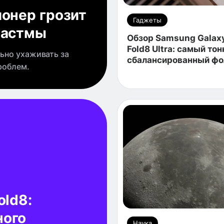
ионер грозит
Гаджеты
 астмы
Обзор Samsung Galax
Fold8 Ultra: самый тон
льно ухаживать за
сбалансированный фо
роблем.
old8:
ного
Наука