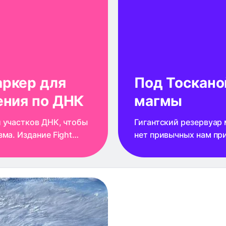
аркер для
Под Тоскано
ения по ДНК
магмы
 участков ДНК, чтобы
Гигантский резервуар 
ма. Издание Fight
нет привычных нам пр
иомаркер
6000 кубических кило
глубине 8–15