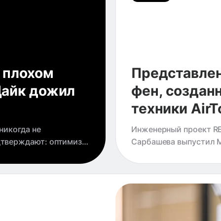
 плохом
Представлен
Дайк дожил
фен, создан
техники AirT
никогда не
Инженерный проект R
дтверждают: оптимизм
Сарбашева выпустил M
 и помогает
спроектированный спе
AirTouch, запатентова