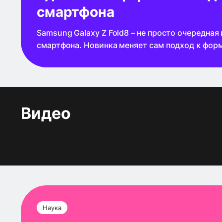
смартфона
Samsung Galaxy Z Fold8 – не просто очередная
смартфона. Новинка меняет сам подход к фор
состоянии это компактный и легкий гаджет с 
в раскрытом – полноценный мини-планшет с 
экраном.
Видео
Наука