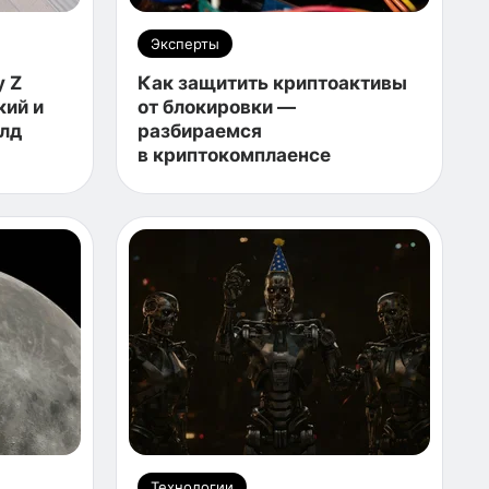
Эксперты
y Z
Как защитить криптоактивы
кий и
от блокировки —
лд
разбираемся
в криптокомплаенсе
Технологии