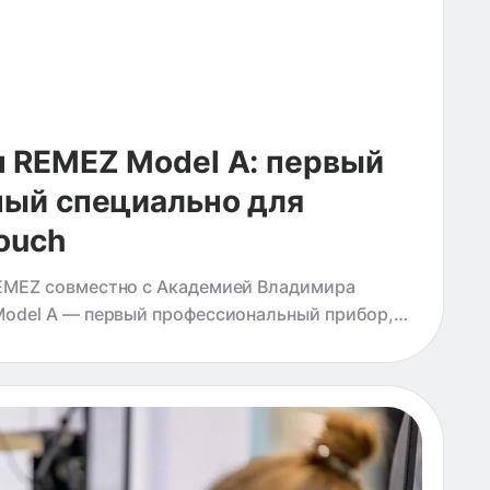
 REMEZ Model A: первый
ный специально для
ouch
EMEZ совместно с Академией Владимира
odel A — первый профессиональный прибор,
циально для техники AirTouch. Техника
нная