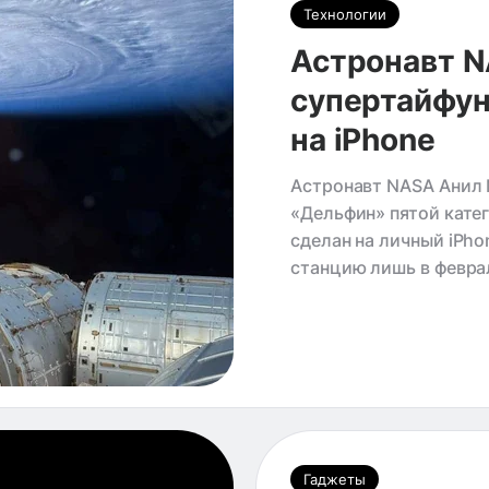
Технологии
Астронавт N
супертайфун
на iPhone
Астронавт NASA Анил 
«Дельфин» пятой кате
сделан на личный iPh
станцию лишь в февра
Гаджеты