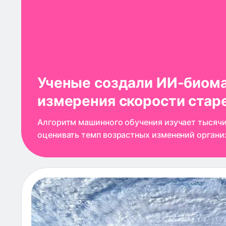
Ученые создали ИИ-биом
измерения скорости стар
Алгоритм машинного обучения изучает тысячи
оценивать темп возрастных изменений организ
Aging сообщает, что ученые создали новый б
FraminghamPACE, который измеряет