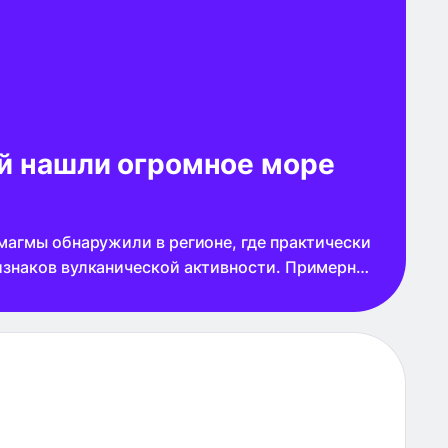
й нашли огромное море
магмы обнаружили в регионе, где практически
изнаков вулканической активности. Примерно
метров вулканических флюидов находятся на