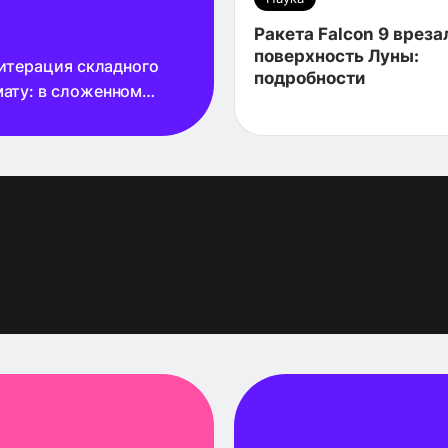
Ракета Falcon 9 вреза
поверхность Луны:
 итерация складного
подробности
мату: в сложенном
габаритами паспорта, а
удобным широким