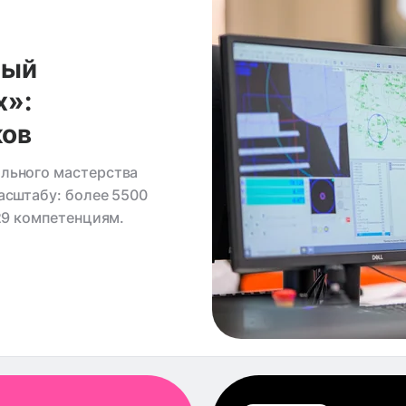
ный
х»:
ков
льного мастерства
асштабу: более 5500
29 компетенциям.