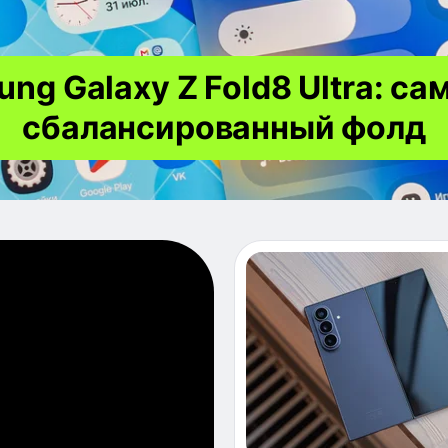
ng Galaxy Z Fold8 Ultra: са
сбалансированный фолд