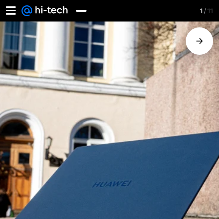
1
/
11