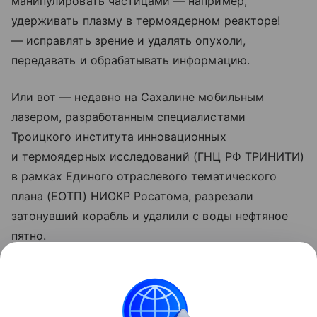
манипулировать частицами — например,
удерживать плазму в термоядерном реакторе!
— исправлять зрение и удалять опухоли,
передавать и обрабатывать информацию.
Или вот — недавно на Сахалине мобильным
лазером, разработанным специалистами
Троицкого института инновационных
и термоядерных исследований (ГНЦ РФ ТРИНИТИ)
в рамках Единого отраслевого тематического
плана (ЕОТП) НИОКР Росатома, разрезали
затонувший корабль и удалили с воды нефтяное
пятно.
Реклама
Частное учреждение «Центр коммуникаций»
ИНН:
9705152344
erid:
2VtzqxfWdnJ