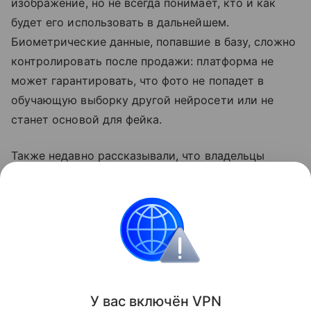
изображение, но не всегда понимает, кто и как
будет его использовать в дальнейшем.
Биометрические данные, попавшие в базу, сложно
контролировать после продажи: платформа не
может гарантировать, что фото не попадет в
обучающую выборку другой нейросети или не
станет основой для фейка.
Также недавно рассказывали, что владельцы
TikTok
представили платное приложение для
просмотра микродрам. Подробности в
статье
.
Нейросети
Искусственный интеллект
Поделиться
У вас включ
ён
V
P
N