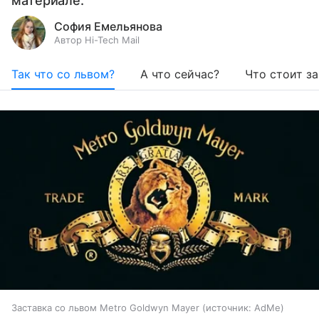
материале.
София Емельянова
Автор Hi-Tech Mail
Так что со львом?
А что сейчас?
Что стоит з
Заставка со львом Metro Goldwyn Mayer
источник:
AdMe