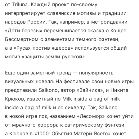
от Triluna. Каждый проект по-своему
интерпретирует славянские мотивы и традиции
народов России. Так, например, в метроидвании
«Дети березы» перемешивается сказка о Кощее
Бессмертном с элементами темного фэнтези,
а в «Русах против ящеров» используется общий
мотив «защиты земли русской».
Еще один заметный тренд — популярность
визуальных новелл. На фестивале свои новые игры
представили Saikono, автор «Зайчика», и Никита
Крюков, известный по Milk inside a bag of milk
inside a bag of milk и ее сиквелу. Так, Saikono
в новой игре под названием «Лесомор» хочет уйти
от мрачного хоррора к сатирическому фэнтези,
а Крюков в «1000: Объятия Матери Всего» хочет