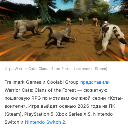
Игра Warrior Cats: Clans of the Forest
источник:
Steam
Trailmark Games и Coolabi Group
представили
Warrior Cats: Clans of the Forest — сюжетную
пошаговую RPG по мотивам книжной серии «Коты-
воители». Игра выйдет осенью 2026 года на ПК
(Steam), PlayStation 5, Xbox Series X|S, Nintendo
Switch и
Nintendo Switch 2
.