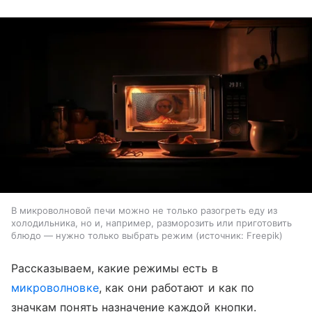
В микроволновой печи можно не только разогреть еду из
холодильника, но и, например, разморозить или приготовить
блюдо — нужно только выбрать режим
источник:
Freepik
Рассказываем, какие режимы есть в
микроволновке
, как они работают и как по
значкам понять назначение каждой кнопки.