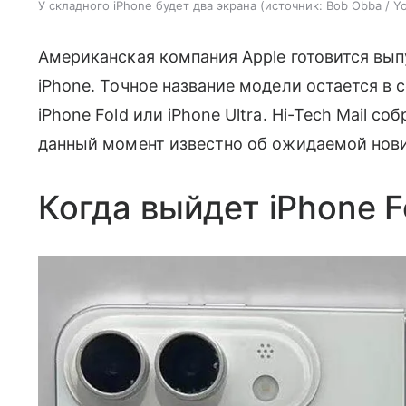
У складного iPhone будет два экрана
источник:
Bob Obba / Y
Американская компания Apple готовится вып
iPhone. Точное название модели остается в 
iPhone Fold или iPhone Ultra. Hi-Tech Mail с
данный момент известно об ожидаемой нови
Когда выйдет iPhone F