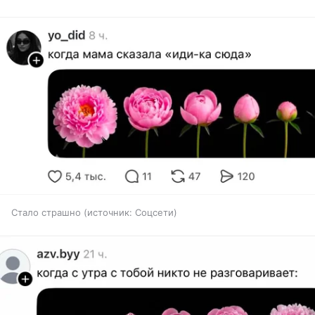
Стало страшно
источник:
Соцсети