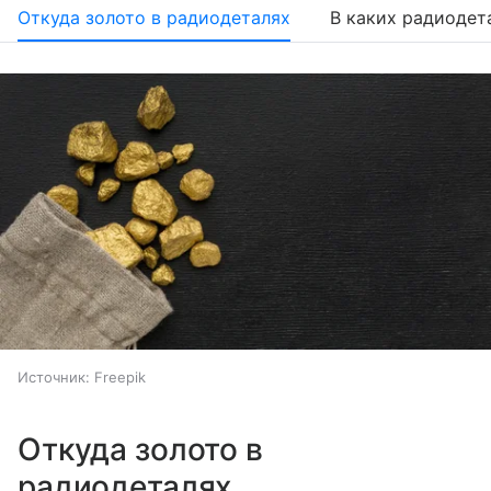
Откуда золото в радиодеталях
В каких радиодет
Источник:
Freepik
Откуда золото в
радиодеталях