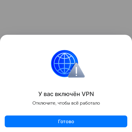
У вас включ
ён
V
P
N
Отключите, чтобы всё работало
Ранее мы сообщали, что
двухместный
истребитель Су-57Д совершил первый полет
:
Готово
Россия продолжает развивать семейство боевых