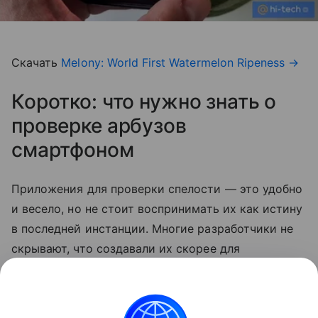
Скачать
Melony: World First Watermelon Ripeness
→
Коротко: что нужно знать о
проверке арбузов
смартфоном
Приложения для проверки спелости — это удобно
и весело, но не стоит воспринимать их как истину
в последней инстанции. Многие разработчики не
скрывают, что создавали их скорее для
развлечения. Так что по-прежнему лучший способ
выбрать сладкий арбуз — довериться своим
ощущениям.