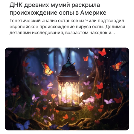
ДНК древних мумий раскрыла
происхождение оспы в Америке
Генетический анализ останков из Чили подтвердил
европейское происхождение вируса оспы. Делимся
деталями исследования, возрастом находок и
выводами о том, как болезнь уничтожала целые
популяции в период