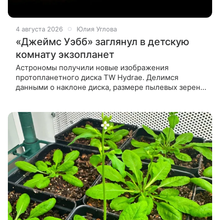
4 августа 2026
Юлия Углова
«Джеймс Уэбб» заглянул в детскую
комнату экзопланет
Астрономы получили новые изображения
протопланетного диска TW Hydrae. Делимся
данными о наклоне диска, размере пылевых зерен
и ограничениях на массу возможных планет в этой
системе. Космический телескоп «Джеймс