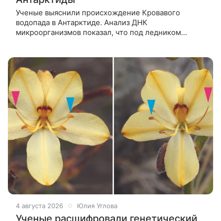
Ученые выяснили происхождение Кровавого
водопада в Антарктиде. Анализ ДНК
микроорганизмов показал, что под ледником
Тейлор находится древний морской водоем,
сохранивший уникальную экосистему. Секрет
знаменитого
4 августа 2026
Юлия Углова
Ученые расшифровали генетический