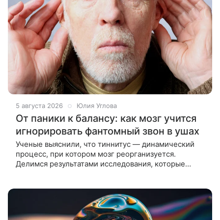
5 августа 2026
Юлия Углова
От паники к балансу: как мозг учится
игнорировать фантомный звон в ушах
Ученые выяснили, что тиннитус — динамический
процесс, при котором мозг реорганизуется.
Делимся результатами исследования, которые
помогут врачам отличать острую форму от
хронической и назначать эффективное