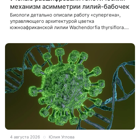
механизм асимметрии лилий-бабочек
Биологи детально описали работу «супергена»,
управляющего архитектурой цветка
южноафриканской лилии Wachendorfia thyrsiflora.
Этот генетический переключатель задает
направление — влево или вправо — для развития
4 августа 2026
Юлия Углова