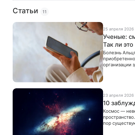
Статьи
11
25 апреля 2026
Ученые: с
Так ли это
Болезнь Альц
приобретенно
организации 
у более 55 мл
23 апреля 2026
10 заблужд
Космос — нев
пространство.
пор существу
заблуждения 