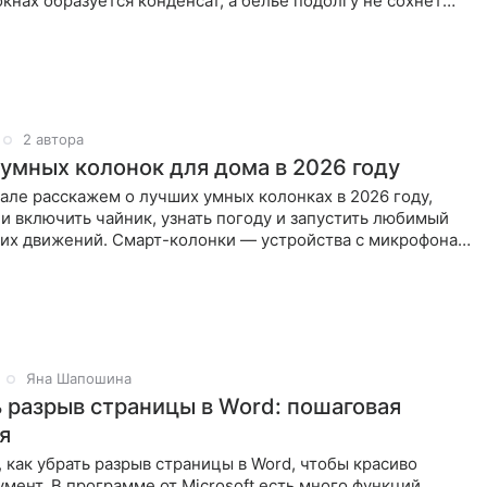
 окнах образуется конденсат, а белье подолгу не сохнет
2 автора
 умных колонок для дома в 2026 году
але расскажем о лучших умных колонках в 2026 году,
и включить чайник, узнать погоду и запустить любимый
них движений. Смарт-колонки — устройства с микрофонами
Яна Шапошина
ь разрыв страницы в Word: пошаговая
я
 как убрать разрыв страницы в Word, чтобы красиво
мент. В программе от Microsoft есть много функций,