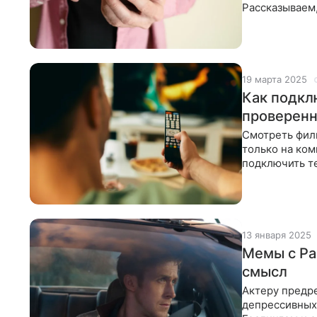
Рассказываем,
потерять важ
19 марта 2025
Как подкл
проверенн
Смотреть фил
только на ком
подключить т
сделать из об
13 января 2025
Мемы c Ра
смысл
Актеру предре
депрессивных