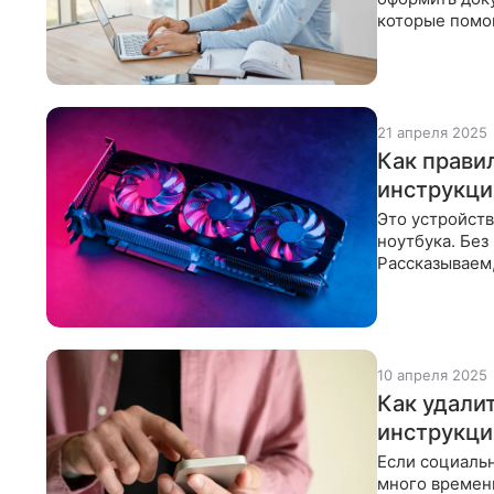
которые помог
Можно выделя
21 апреля 2025
Как прави
инструкци
Это устройств
ноутбука. Без
Рассказываем,
работала без 
10 апреля 2025
Как удали
инструкци
Если социаль
много времени