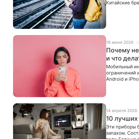
Китайские бр
альтернативы»
18 июня 2026
Почему не
и что дела
Мобильный ин
ограничений и
Android и iPh
сначала
14 апреля 2026
10 лучших
Эти приборы 
запахом. Сост