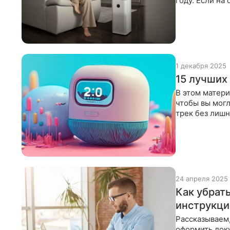
году. Если на
после
1 декабря 2025
15 лучших
В этом матери
чтобы вы могл
трек без лиш
и
24 апреля 2025
Как убрат
инструкци
Рассказываем,
оформить доку