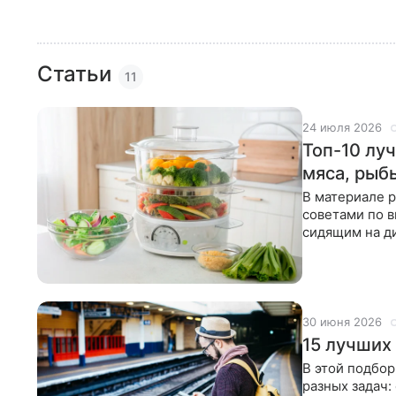
Статьи
11
24 июля 2026
Топ-10 лу
мяса, рыб
В материале р
советами по в
сидящим на ди
30 июня 2026
15 лучших
В этой подбор
разных задач: