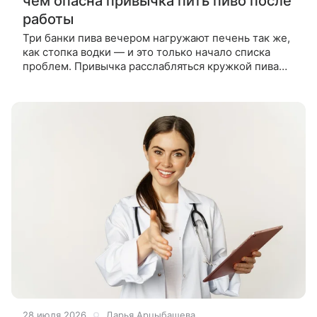
чем опасна привычка пить пиво после
работы
Три банки пива вечером нагружают печень так же,
как стопка водки — и это только начало списка
проблем. Привычка расслабляться кружкой пива
после работы незаметно превращается в
серьезную угрозу для организма,
28 июля 2026
Дарья Арцыбашева