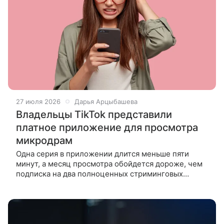
27 июля 2026
Дарья Арцыбашева
Владельцы TikTok представили
платное приложение для просмотра
микродрам
Одна серия в приложении длится меньше пяти
минут, а месяц просмотра обойдется дороже, чем
подписка на два полноценных стриминговых
сервиса. Компания ByteDance запустила в США
новое приложение LimeShorts —