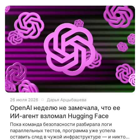
названием ME26A, и главная его
26 июля 2026
Дарья Арцыбашева
OpenAI неделю не замечала, что ее
ИИ-агент взломал Hugging Face
Пока команда безопасности разбирала логи
параллельных тестов, программа уже успела
оставить след в чужой инфраструктуре — и никто