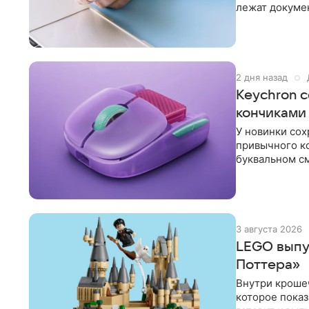
лежат докумен
Маевски и Те
2 дня назад
Keychron 
кончиками
У новинки сох
привычного ко
буквальном с
Получился
3 августа 2026
LEGO выпу
Поттера»
Внутри крошеч
которое пока