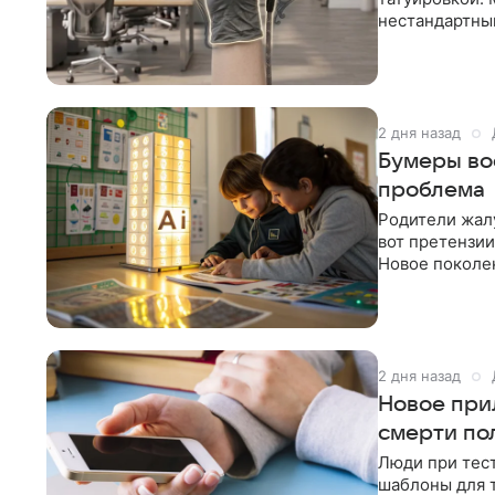
нестандартны
предложили
2 дня назад
Бумеры во
проблема
Родители жалу
вот претензии
Новое поколе
порадовать вн
2 дня назад
Новое при
смерти по
Люди при тес
шаблоны для т