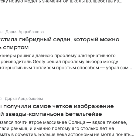
уску новую модель знаменитой школы волшебства из
арри
Дарья Арцыбашева
устила гибридный седан, который можно
ь спиртом
женеры решили давнюю проблему альтернативного
производитель Geely решил проблему выбора между
льтернативным топливом простым способом — убрал сам
ает ITHome.
Дарья Арцыбашева
 получили самое четкое изображение
й звезды-компаньона Бетельгейзе
азался почти втрое массивнее Солнца — вдвое тяжелее,
али раньше, и именно поэтому его столько лет не
мать в объектив. Больше века астрономы не могли понять,