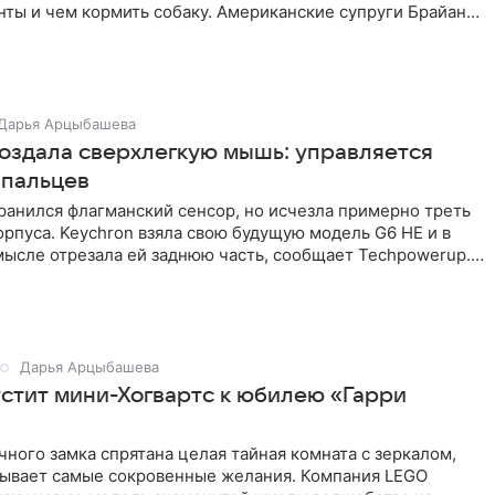
ты и чем кормить собаку. Американские супруги Брайан
реза
Дарья Арцыбашева
создала сверхлегкую мышь: управляется
 пальцев
ранился флагманский сенсор, но исчезла примерно треть
рпуса. Keychron взяла свою будущую модель G6 HE и в
мысле отрезала ей заднюю часть, сообщает Techpowerup.
Дарья Арцыбашева
стит мини-Хогвартс к юбилею «Гарри
ного замка спрятана целая тайная комната с зеркалом,
зывает самые сокровенные желания. Компания LEGO