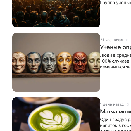
Группа ученых
жителей план
21 час назад
Ученые оп
Люди в средн
100% случаев,
измениться за
оказалась
1 день назад
Матча мож
Один градус 
напиток в гор