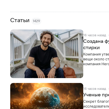
Статьи
1429
16 часов назад
Создана ф
стирки
Компания утве
вещи около ст
компания Herc
теряет свеже
16 часов назад
Ученые пр
Секрет благо
исследователе