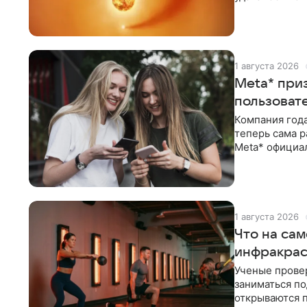
почему блеск
1 августа 2026
Meta* при
пользоват
Компания год
теперь сама р
Meta* официа
побочный
1 августа 2026
Что на са
инфракрас
Ученые провер
заниматься по
открываются 