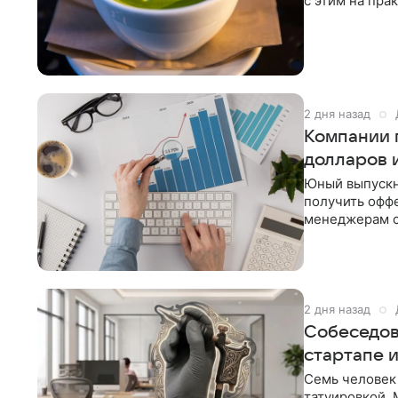
с этим на пр
и мягким
2 дня назад
Компании 
долларов и
Юный выпускн
получить оффе
менеджерам с
математики п
2 дня назад
Собеседов
стартапе 
Семь человек 
татуировкой. 