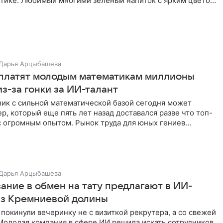
актике. Любимый многими зеленый напиток с ярким цветом
Дарья Арцыбашева
платят молодым математикам миллионы
з-за гонки за ИИ-талант
ик с сильной математической базой сегодня может
р, который еще пять лет назад доставался разве что топ-
 огромным опытом. Рынок труда для юных гениев
еревернулся
Дарья Арцыбашева
ание в обмен на тату предлагают в ИИ-
из Кремниевой долины
покинули вечеринку не с визиткой рекрутера, а со свежей
Молодая компания в сфере ИИ решила искать сотрудников