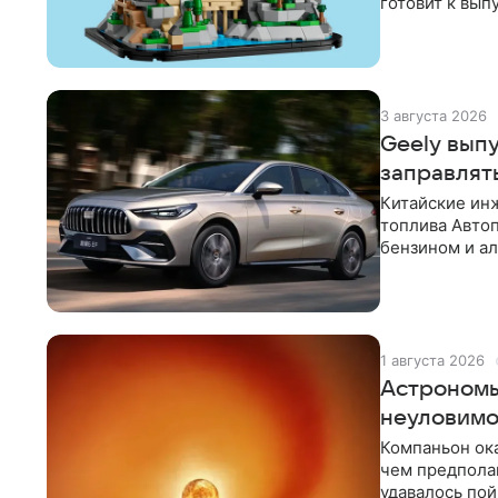
готовит к вып
вселенной «Г
3 августа 2026
Geely вып
заправлят
Китайские ин
топлива Авто
бензином и а
выбор, сообщ
1 августа 2026
Астрономы
неуловимо
Компаньон ок
чем предполаг
удавалось пой