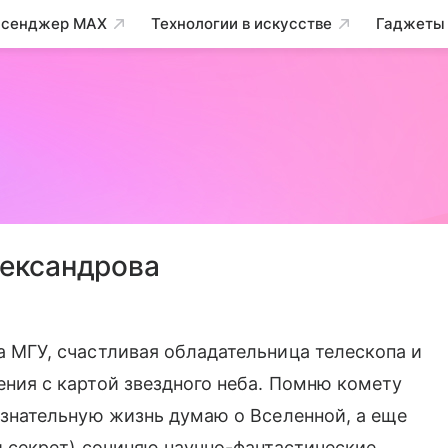
сенджер MAX
Технологии в искусстве
Гаджеты
лександрова
 МГУ, счастливая обладательница телескопа и
ния с картой звездного неба. Помню комету
ознательную жизнь думаю о Вселенной, а еще
й секрет) сочиняю научно-фантастические