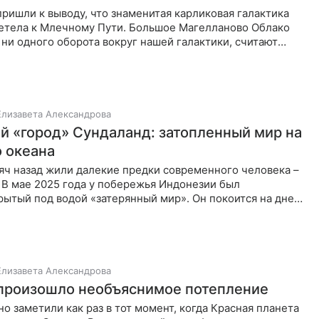
ришли к выводу, что знаменитая карликовая галактика
етела к Млечному Пути. Большое Магелланово Облако
ни одного оборота вокруг нашей галактики, считают
и
Елизавета Александрова
й «город» Сундаланд: затопленный мир на
о океана
яч назад жили далекие предки современного человека –
 В мае 2025 года у побережья Индонезии был
ытый под водой «затерянный мир». Он покоится на дне
у островами
Елизавета Александрова
произошло необъяснимое потепление
о заметили как раз в тот момент, когда Красная планета