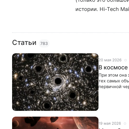
истории. Hi-Tech Mai
Статьи
783
20 мая 2026
В космосе
При этом она 
тех самых объ
первичной чер
заметили
19 мая 2026