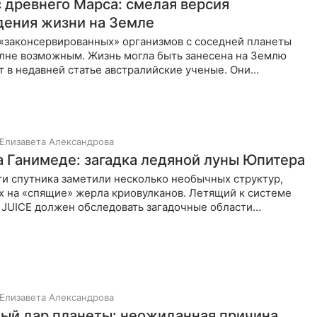
 древнего Марса: смелая версия
ения жизни на Земле
«законсервированных» организмов с соседней планеты
олне возможным. Жизнь могла быть занесена на Землю
т в недавней статье австралийские ученые. Они
что
Елизавета Александрова
а Ганимеде: загадка ледяной луны Юпитера
ти спутника заметили несколько необычных структур,
х на «спящие» жерла криовулканов. Летящий к системе
 JUICE должен обследовать загадочные области
ти Ганимеда
Елизавета Александрова
ый дар планеты: неожиданная причина