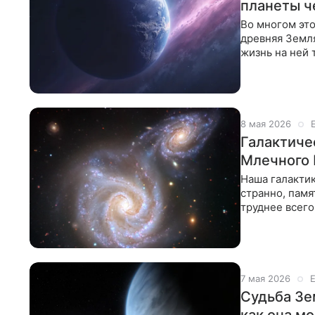
планеты ч
Во многом это
древняя Земля
жизнь на ней 
облик
8 мая 2026
Галактиче
Млечного 
Наша галактик
странно, памя
труднее всего
нашей
7 мая 2026
Судьба Зе