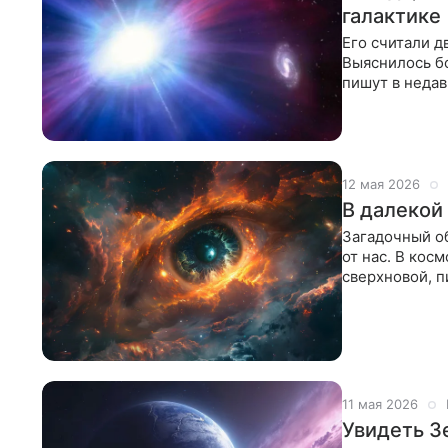
галактике
Его считали д
Выяснилось б
пишут в недав
рассказали,
12 мая 2026
В далекой
Загадочный об
от нас. В кос
сверхновой, п
что событие
11 мая 2026
Увидеть З