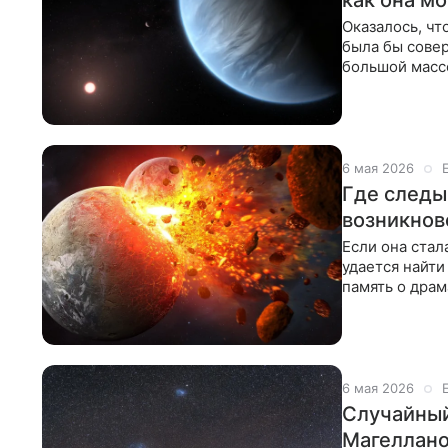
как она м
Оказалось, чт
была бы сове
большой масс
выводу
6 мая 2026
Где следы
возникнов
Если она стал
удается найти
память о дра
и в то же
6 мая 2026
Случайный
Магеллано