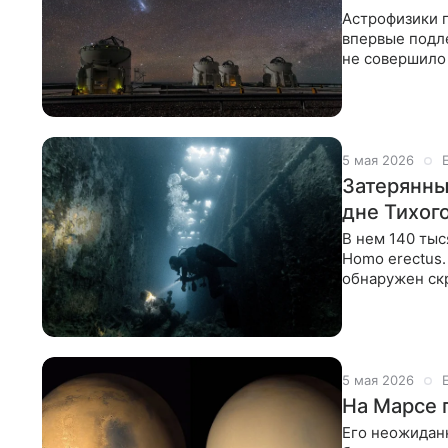
Астрофизики п
впервые подл
не совершило 
исследовател
5 мая 2026
Затерянны
дне Тихог
В нем 140 тыс
Homo erectus.
обнаружен скр
пролива межд
5 мая 2026
На Марсе 
Его неожиданн