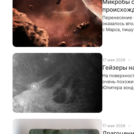
Микробы с
происхожд
Перенесение 
оказалось вп
с Марса, пишу
подчеркнули, 
17 мая 2026
Гейзеры н
На поверхнос
очень похожи
Юпитера зонд
на поверхнос
17 мая 2026
Драгоценн