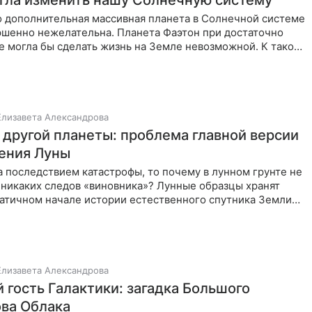
огла изменить нашу Солнечную систему
о дополнительная массивная планета в Солнечной системе
ршенно нежелательна. Планета Фаэтон при достаточно
е могла бы сделать жизнь на Земле невозможной. К такому
Елизавета Александрова
 другой планеты: проблема главной версии
ения Луны
а последствием катастрофы, то почему в лунном грунте не
 никаких следов «виновника»? Лунные образцы хранят
матичном начале истории естественного спутника Земли
Елизавета Александрова
 гость Галактики: загадка Большого
ва Облака