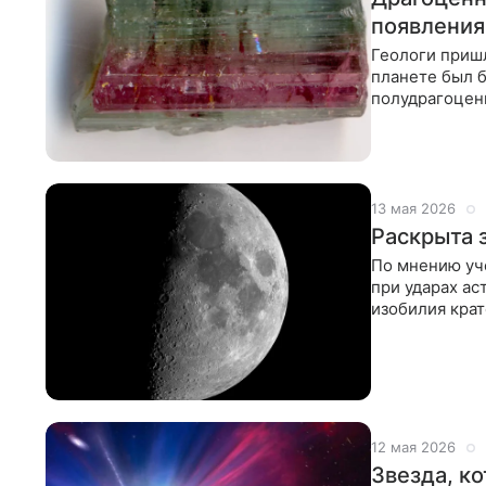
появления
Геологи пришл
планете был 
полудрагоцен
во многом бл
13 мая 2026
Раскрыта 
По мнению уч
при ударах ас
изобилия крат
в недавней
12 мая 2026
Звезда, к