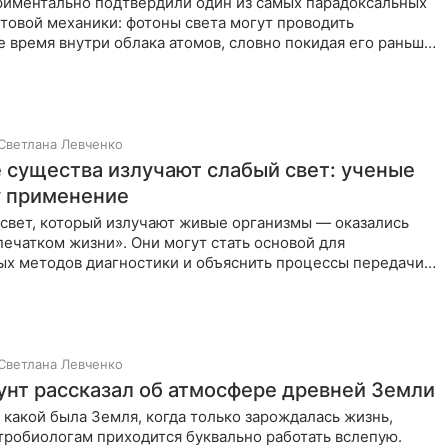
риментально подтвердили один из самых парадоксальных
товой механики: фотоны света могут проводить
 время внутри облака атомов, словно покидая его раньше,
Светлана Левченко
 существа излучают слабый свет: ученые
 применение
свет, который излучают живые организмы — оказались
печатком жизни». Они могут стать основой для
х методов диагностики и объяснить процессы передачи
 мозге.
Светлана Левченко
унт рассказал об атмосфере древней Земли
 какой была Земля, когда только зарождалась жизнь,
тробиологам приходится буквально работать вслепую.