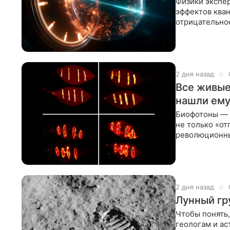
Физики экспе
эффектов кван
отрицательное
чем входят.
2 дня назад
Все живые
нашли ему
Биофотоны — 
не только «от
революционны
информации в
2 дня назад
Лунный гр
Чтобы понять,
геологам и ас