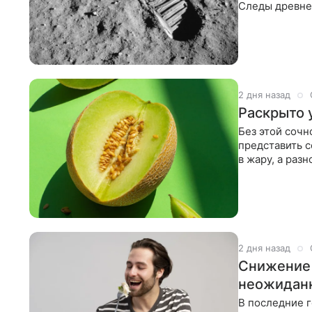
Следы древне
полностью ст
2 дня назад
Раскрыто 
Без этой сочн
представить с
в жару, а раз
до изысканно
2 дня назад
Снижение 
неожидан
В последние 