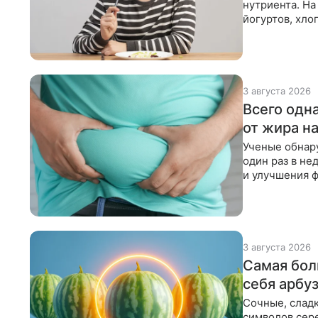
нутриента. Н
йогуртов, хло
варенья, кото
3 августа 2026
Всего одн
от жира н
Ученые обнар
один раз в н
и улучшения 
за тот же пер
3 августа 2026
Самая бол
себя арбу
Сочные, слад
символов сере