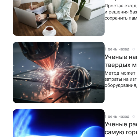
Простая ежедн
и решения ба
сохранить пам
1 день назад
Ученые на
твердых м
Метод может 
затраты на из
оборудования,
Сверхпрочный
1 день назад
Ученые ра
самую гор