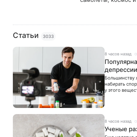
Статьи
3033
8 часов назад
Популярна
депресси
Большинству л
набирать спо
у этого веще
применяться
8 часов назад
Ученые ра