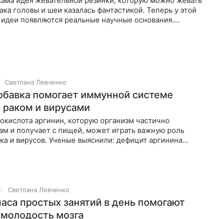
сама идея жевательной резинки, которую можно жевать
ака головы и шеи казалась фантастикой. Теперь у этой
 идеи появляются реальные научные основания.
 Школы
Светлана Левченко
обавка помогает иммунной системе
с раком и вирусами
окислота аргинин, которую организм частично
ам и получает с пищей, может играть важную роль
ака и вирусов. Ученые выяснили: дефицит аргинина
яет на рост
Светлана Левченко
часа простых занятий в день помогают
 молодость мозга