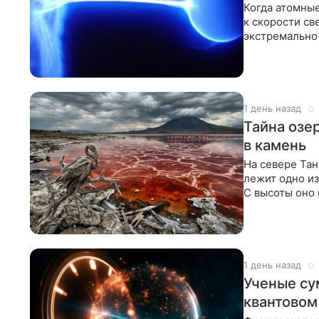
Когда атомные
к скорости св
экстремально 
могут
1 день назад
Тайна озе
в камень
На севере Тан
лежит одно и
С высоты оно 
белая корка
1 день назад
Ученые су
квантовом