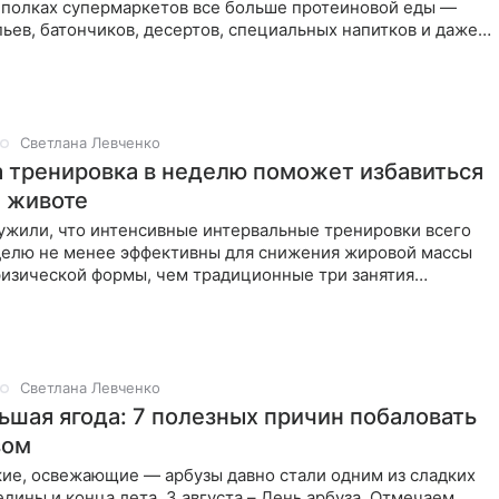
а полках супермаркетов все больше протеиновой еды —
пьев, батончиков, десертов, специальных напитков и даже
рые
Светлана Левченко
а тренировка в неделю поможет избавиться
а животе
ужили, что интенсивные интервальные тренировки всего
еделю не менее эффективны для снижения жировой массы
физической формы, чем традиционные три занятия
иод.
Светлана Левченко
ьшая ягода: 7 полезных причин побаловать
зом
кие, освежающие — арбузы давно стали одним из сладких
дины и конца лета. 3 августа – День арбуза. Отмечаем