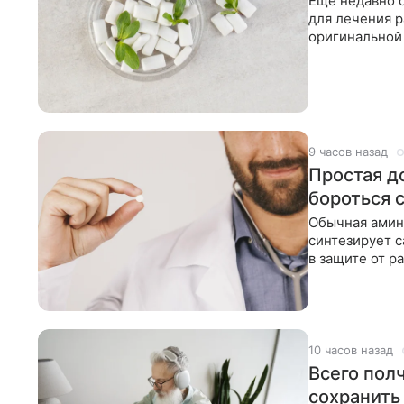
Еще недавно 
для лечения р
оригинальной
Специалисты
9 часов назад
Простая д
бороться 
Обычная амин
синтезирует с
в защите от р
не только вли
10 часов назад
Всего пол
сохранить