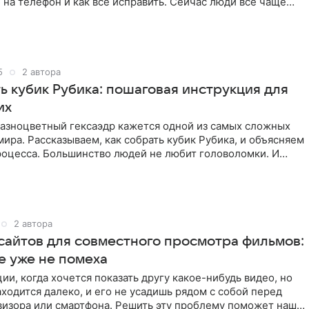
на телефон и как все исправить. Сейчас люди все чаще
ush-уведомлениями
5
2 автора
ь кубик Рубика: пошаговая инструкция для
их
разноцветный гексаэдр кажется одной из самых сложных
ира. Рассказываем, как собрать кубик Рубика, и объясняем
роцесса. Большинство людей не любит головоломки. И
ордам,
2 автора
 сайтов для совместного просмотра фильмов:
е уже не помеха
ии, когда хочется показать другу какое-нибудь видео, но
ходится далеко, и его не усадишь рядом с собой перед
визора или смартфона. Решить эту проблему поможет наша