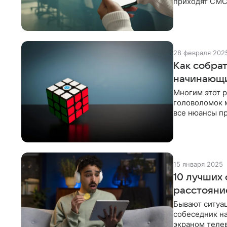
приходят СМС 
пользуются p
28 февраля 202
Как собрат
начинающ
Многим этот 
головоломок м
все нюансы п
если к кроссв
15 января 2025
10 лучших
расстояни
Бывают ситуац
собеседник на
экраном теле