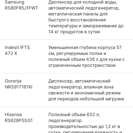
Samsung
Диспенсер для холодной воды,
RS80F65J1FWT
автоматический ледогенератор,
металлическая панель для
быстрого восстановления
температуры и замораживание до
14 кг продуктов в сутки
Indesit IFTS
Уменьшенная глубина корпуса 57
472 X
см, регулируемые полки и
полезный объем 436 л для кухни с
ограниченным пространством
Gorenje
Диспенсер, автоматический
NRS917161XI
ледогенератор, влажная зона
свежести и экономичный режим
для периодов небольшой загрузки
Hisense
Полезный объем 632 л,
RS628P5SG1
ледогенератор
производительностью до 1,2 кг в
сутки, регулируемая влажность и