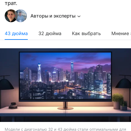
трат.
Авторы и эксперты
43 дюйма
32 дюйма
Как выбрать
Мнение 
Модели с диагональю 32 и 43 дюйма стали оптимальными для