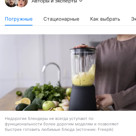
Авторы и эксперты
Погружные
Стационарные
Как выбрать
Э
Недорогие блендеры не всегда уступают по
функциональности более дорогим моделям и позволяют
быстрее готовить любимые блюда
источник:
Freepik