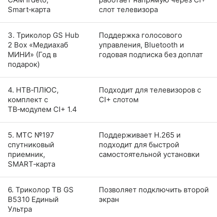
Smart‑карта
слот телевизора
3. Триколор GS Hub
Поддержка голосового
2 Box «Медиахаб
управления, Bluetooth и
МИНИ» (Год в
годовая подписка без доплат
подарок)
4. НТВ‑ПЛЮС,
Подходит для телевизоров с
комплект с
CI+ слотом
ТВ‑модулем CI+ 1.4
5. МТС №197
Поддерживает H.265 и
спутниковый
подходит для быстрой
приемник,
самостоятельной установки
SMART‑карта
6. Триколор ТВ GS
Позволяет подключить второй
В5310 Единый
экран
Ультра