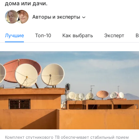
дома или дачи.
Авторы и эксперты
Лучшие
Топ-10
Как выбрать
Эксперт
В
Комплект спутникового ТВ обеспечивает стабильный прием