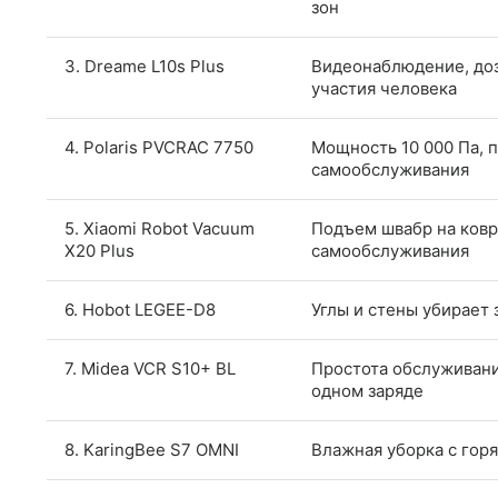
зон
3. Dreame L10s Plus
Видеонаблюдение, доз
участия человека
4. Polaris PVCRAC 7750
Мощность 10 000 Па, п
самообслуживания
5. Xiaomi Robot Vacuum
Подъем швабр на ковра
X20 Plus
самообслуживания
6. Hobot LEGEE-D8
Углы и стены убирает 
7. Midea VCR S10+ BL
Простота обслуживания
одном заряде
8. KaringBee S7 OMNI
Влажная уборка с гор