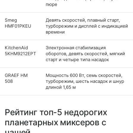
пюре
Smeg
Девять скоростей, плавный старт,
HMF01PKEU
турборежим и дисплей с индикацией
времени
KitchenAid
Электронная стабилизация
5KHM9212EPT
оборотов, девять скоростей, мягкий
старт и четыре типа насадок
GRAEF HM
Мощность 600 Вт, семь скоростей,
508
турборежим, шесть насадок и шнур
длиной 1,65 м
Рейтинг топ-5 недорогих
планетарных миксеров с
чашей