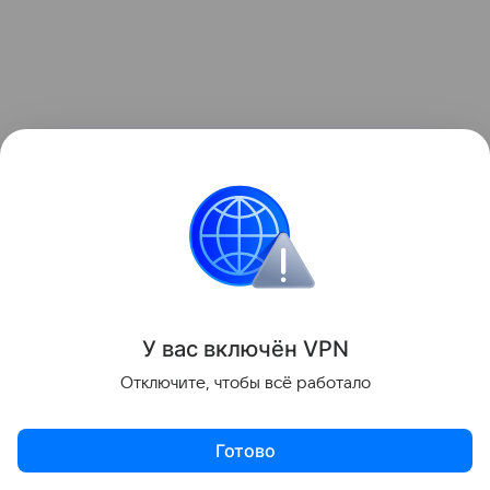
У вас включ
ён
V
P
N
Отключите, чтобы всё работало
Дизайн новинки разработала студия LoveFrom
Джони Айва. Устройство получит премиальный
Готово
внешний вид и металлический корпус. Устройство