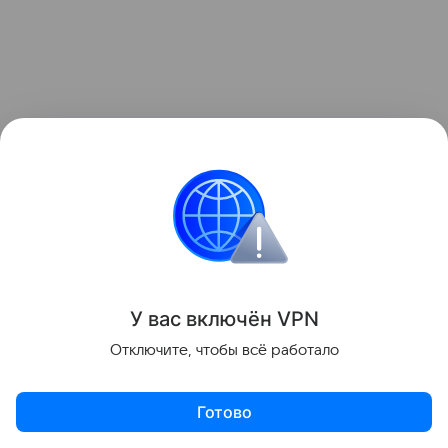
У вас включ
ён
V
P
N
Отключите, чтобы всё работало
Готово
Huawei MatePad Pro 12 (2026) Enjoy Edition
12/256 ГБ —
5699 юаней (68,8 тыс. рублей)
;