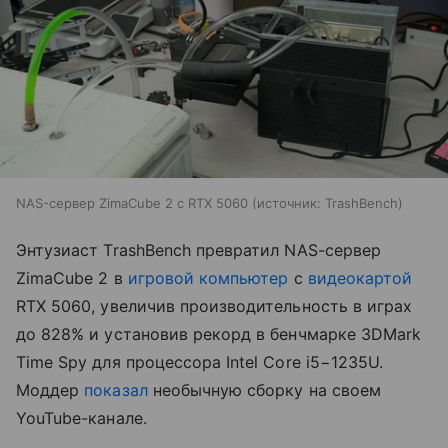
NAS-сервер ZimaCube 2 с RTX 5060
источник:
TrashBench
Энтузиаст TrashBench превратил NAS-сервер
ZimaCube 2 в
игровой компьютер
с
видеокартой
RTX 5060, увеличив производительность в играх
до 828% и установив рекорд в бенчмарке 3DMark
Time Spy для процессора Intel Core i5−1235U.
Моддер
показал
необычную сборку на своем
YouTube-канале.