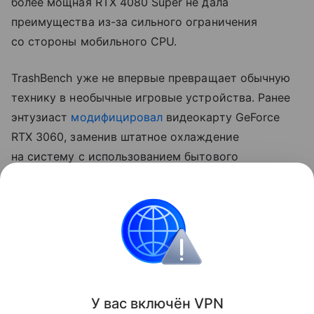
более мощная RTX 4080 Super не дала
преимущества из-за сильного ограничения
со стороны мобильного CPU.
TrashBench уже не впервые превращает обычную
технику в необычные игровые устройства. Ранее
энтузиаст
модифицировал
видеокарту GeForce
RTX 3060, заменив штатное охлаждение
на систему с использованием бытового
льдогенератора. В Cyberpunk 2077 такая
конструкция позволила снизить температуру GPU
примерно с 60 до 22−23°C, хотя сама система
оказалась сложной в настройке и потребовала
доработки контура охлаждения.
Поделиться
У вас включ
ён
V
P
N