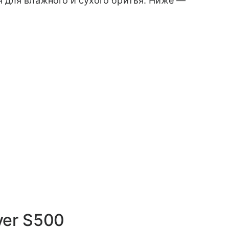
 для влажного и сухого бритья. Ниже —
aver S500