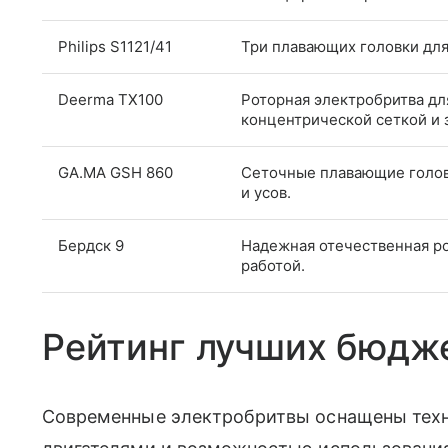
Philips S1121/41
Три плавающих головки для
Deerma TX100
Роторная электробритва дл
концентрической сеткой и 
GA.MA GSH 860
Сеточные плавающие голов
и усов.
Бердск 9
Надежная отечественная ро
работой.
Рейтинг лучших бюдж
Современные электробритвы оснащены тех