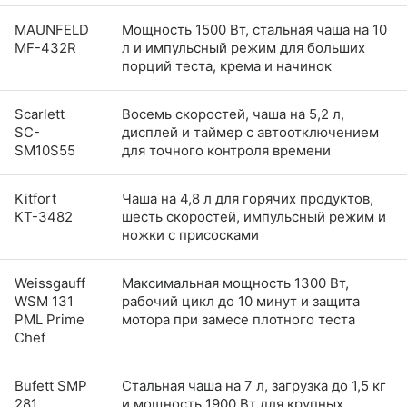
MAUNFELD
Мощность 1500 Вт, стальная чаша на 10
MF-432R
л и импульсный режим для больших
порций теста, крема и начинок
Scarlett
Восемь скоростей, чаша на 5,2 л,
SC-
дисплей и таймер с автоотключением
SM10S55
для точного контроля времени
Kitfort
Чаша на 4,8 л для горячих продуктов,
КТ-3482
шесть скоростей, импульсный режим и
ножки с присосками
Weissgauff
Максимальная мощность 1300 Вт,
WSM 131
рабочий цикл до 10 минут и защита
PML Prime
мотора при замесе плотного теста
Chef
Bufett SMP
Стальная чаша на 7 л, загрузка до 1,5 кг
281
и мощность 1900 Вт для крупных