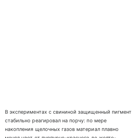
В экспериментах с свининой защищенный пигмент
стабильно реагировал на порчу: по мере
накопления щелочных газов материал плавно
менял цвет от пурпурно-красного до желто-