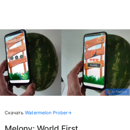
Скачать
Watermelon Prober→
Melony: World First