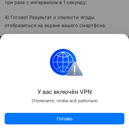
три раза с интервалом в 1 секунду;
4) Готово! Результат о спелости ягоды
отобразиться на экране вашего смартфона.
У вас включ
ён
V
P
N
Отключите, чтобы всё работало
Готово