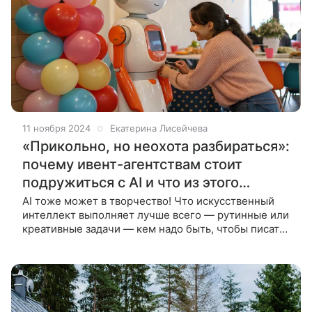
11 ноября 2024
Екатерина Лисейчева
«Прикольно, но неохота разбираться»:
почему ивент-агентствам стоит
подружиться с AI и что из этого
получается
AI тоже может в творчество! Что искусственный
интеллект выполняет лучше всего — рутинные или
креативные задачи — кем надо быть, чтобы писать
хорошие промты, и в чем AI до сих пор факапит.
Внутреннюю кухню раскроет