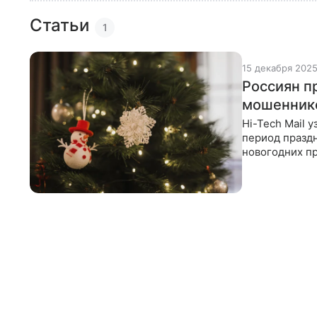
Статьи
1
15 декабря 202
Россиян п
мошенник
Hi-Tech Mail 
период празд
новогодних пр
о нескольких