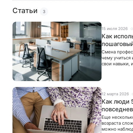
Статьи
3
15 июля 2026
Как испол
пошаговый
Смена професс
чему учиться 
свои навыки, 
к
12 марта 2026
Как люди 
повседнев
Еще несколько
возраста слож
можно наблюд