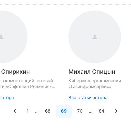
 Спирихин
Михаил Спицын
ра компетенций сетевой
Киберэксперт компании
ти «Софтлайн Решения»
«Газинформсервис»
)
 автора
Все статьи автора
1
...
68
69
70
...
84