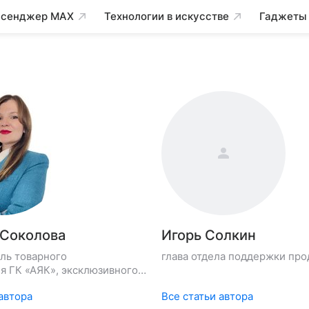
сенджер MAX
Технологии в искусстве
Гаджеты
 Соколова
Игорь Солкин
ль товарного
глава отдела поддержки про
я ГК «АЯК», эксклюзивного
ора MDV в России
 автора
Все статьи автора