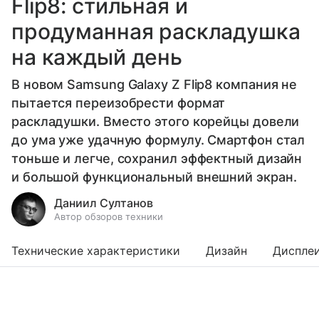
Flip8: стильная и
продуманная раскладушка
на каждый день
В новом Samsung Galaxy Z Flip8 компания не
пытается переизобрести формат
раскладушки. Вместо этого корейцы довели
до ума уже удачную формулу. Смартфон стал
тоньше и легче, сохранил эффектный дизайн
и большой функциональный внешний экран.
Даниил Султанов
Автор обзоров техники
Технические характеристики
Дизайн
Диспле
Выберите комментарий
Выберите комментарий
Выберите комментарий