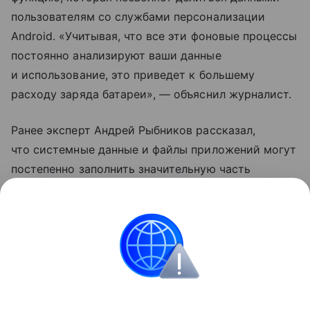
пользователям со службами персонализации
Android. «Учитывая, что все эти фоновые процессы
постоянно анализируют ваши данные
и использование, это приведет к большему
расходу заряда батареи», — объяснил журналист.
Ранее эксперт Андрей Рыбников рассказал,
что системные данные и файлы приложений могут
постепенно заполнить значительную часть
свободной памяти в смартфоне. Специалист
рекомендовал время от времени очищать аппарат
от «мусора».
Samsung