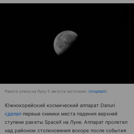
Ракета упала на Луну 5 августа
источник:
Unsplash
Южнокорейский космический аппарат Danuri
сделал
первые снимки места падения верхней
ступени ракеты SpaceX на Луне. Аппарат пролетел
над районом столкновения вскоре после события