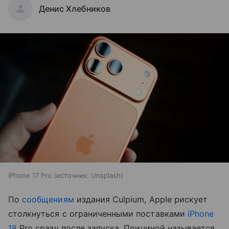
Денис Хлебников
iPhone 17 Pro
источник:
Unsplash
По
сообщениям
издания Culpium, Apple рискует
столкнуться с ограниченными поставками
iPhone
18
Pro сразу после запуска. Причиной называется