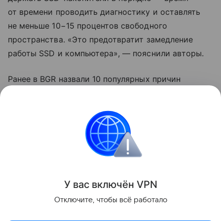
от времени проводить диагностику и оставлять
не меньше 10−15 процентов свободного
пространства. «Это предотвратит замедление
работы SSD и компьютера», — пояснили авторы.
Ранее в BGR назвали 10 популярных причин
замедления Windows. К ним отнесли выбор
спящего режима вместо выключения и запуск
режима энергосбережения.
ноутбуки
Поделиться
У вас включ
ён
V
P
N
Отключите, чтобы всё работало