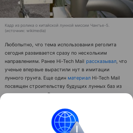
Кадр из ролика о китайской лунной миссии Чангъе-5.
источник:
wikimedia
Любопытно, что тема использования реголита
сегодня развивается сразу по нескольким
направлениям. Ранее Hi-Tech Mail
рассказывал
, что
ученые впервые вырастили нут в имитации
лунного грунта.
Еще один
материал
Hi-Tech Mail
посвящен строительству будущих лунных баз из
самого реголита. В нем рассматривается
технология лазерного спекания лунного грунта для
создания инфраструктуры прямо на месте.