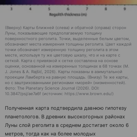
(Вверху) Карты ближней (слева) и обратной (справа) сторон
Луны, показывающие предполагаемую толщину
поверхностного реголита. Точки, выделенные белым цветом,
обозначают места измерения толщины реголита. Цвет каждой
точки обозначает измеренную толщину реголита в этом
месте, используя ту же цветовую шкалу, что и на карте с
сеткой. Карта с привязкой к сетке составлена на основе
оценки, основанной на измеренных толщинах в 68 точках (M.
J. Jones & A. Rajšić, 2026). Карты показаны в азимутальной
проекции Ламберта на равную площадь. (Внизу) Те же карты,
но с заштрихованными регионами «морей» (низменностей).
Фото: The Planetary Science Journal (2026). DOI:
10.3847/psj/ae7a6f
источник:
https://www.brown.edu/
Полученная карта подтвердила давнюю гипотезу
планетологов. В древних высокогорных районах
Луны слой реголита в среднем достигает около 6
метров, тогда как на более молодых