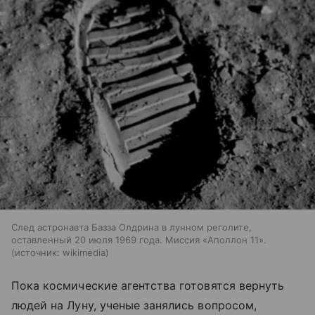
След астронавта Базза Олдрина в лунном реголите,
оставленный 20 июля 1969 года. Миссия «Аполлон 11».
источник:
wikimedia
Пока космические агентства готовятся вернуть
людей на Луну, ученые занялись вопросом,