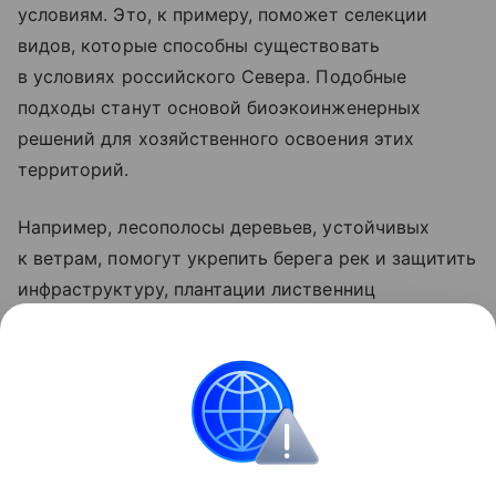
условиям. Это, к примеру, поможет селекции
видов, которые способны существовать
в условиях российского Севера. Подобные
подходы станут основой биоэкоинженерных
решений для хозяйственного освоения этих
территорий.
Например, лесополосы деревьев, устойчивых
к ветрам, помогут укрепить берега рек и защитить
инфраструктуру, плантации лиственниц
предоставят долговечный стройматериал,
а урочища кедров обеспечат полезными орехами
и маслом.
природа