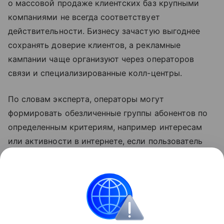
о массовой продаже клиентских баз крупными
компаниями не всегда соответствует
действительности. Бизнесу зачастую выгоднее
сохранять доверие клиентов, а рекламные
кампании чаще организуют через операторов
связи и специализированные колл-центры.
По словам эксперта, операторы могут
формировать обезличенные группы абонентов по
определенным критериям, например интересам
или активности в интернете, если пользователь
ранее согласился на получение рекламы. Поэтому
после поиска товара или услуги человек может
получить звонок с похожим предложением.
Связь