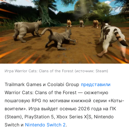
Игра Warrior Cats: Clans of the Forest
источник:
Steam
Trailmark Games и Coolabi Group
представили
Warrior Cats: Clans of the Forest — сюжетную
пошаговую RPG по мотивам книжной серии «Коты-
воители». Игра выйдет осенью 2026 года на ПК
(Steam), PlayStation 5, Xbox Series X|S, Nintendo
Switch и
Nintendo Switch 2
.