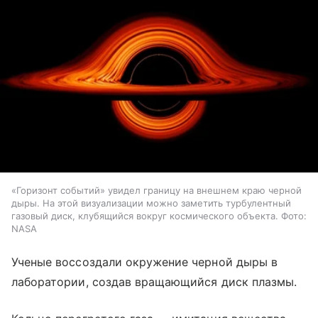
«Горизонт событий» увидел границу на внешнем краю черной
дыры. На этой визуализации можно заметить турбулентный
газовый диск, клубящийся вокруг космического объекта. Фото:
NASA
Ученые воссоздали окружение черной дыры в
лаборатории, создав вращающийся диск плазмы.